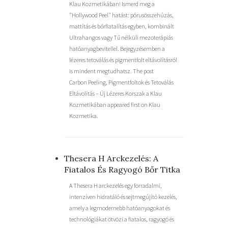
Klau Kozmetikában! Ismerd meg a
"Hollywood Peel" hatást: pórusösszehúzás,
mattítás és bőrfiatalítás egyben, kombinált
Ultrahangos vagy Tű nélküli mezoterápiás
hatóanyagbevitellel. Bejegyzésemben a
lézeres tetoválás és pigmentfolt eltávolításról
is mindent megtudhatsz. The post
Carbon Peeling, Pigmentfoltok és Tetoválás
Eltávolítás – Új Lézeres Korszak a Klau
Kozmetikában appeared first on Klau
Kozmetika.
Thesera H Arckezelés: A
Fiatalos És Ragyogó Bőr Titka
A Thesera H arckezelés egy forradalmi,
intenzíven hidratáló és sejtmegújító kezelés,
amely a legmodernebb hatóanyagokat és
technológiákat ötvözi a fiatalos, ragyogó és