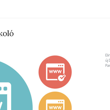
koló
Eli
új
Pa