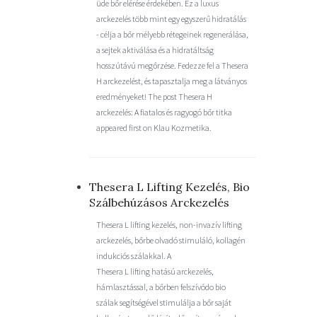
üde bőr elérése érdekében. Ez a luxus
arckezelés több mint egy egyszerű hidratálás
- célja a bőr mélyebb rétegeinek regenerálása,
a sejtek aktiválása és a hidratáltság
hosszútávú megőrzése. Fedezze fel a Thesera
H arckezelést, és tapasztalja meg a látványos
eredményeket! The post Thesera H
arckezelés: A fiatalos és ragyogó bőr titka
appeared first on Klau Kozmetika.
Thesera L Lifting Kezelés, Bio
Szálbehúzásos Arckezelés
Thesera L lifting kezelés, non-invazív lifting
arckezelés, bőrbe olvadó stimuláló, kollagén
indukciós szálakkal. A
Thesera L lifting hatású arckezelés,
hámlasztással, a bőrben felszívódo bio
szálak segítségével stimulálja a bőr saját