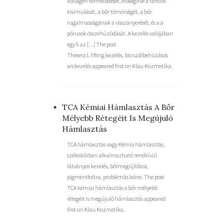
kollagén termelődését, elősegítve a ráncok
kisimulását, a bőr tömörségét, a bőr
rugalmasságának a visszanyerését, és a a
pórusok összehúzódását. A kezelés valójában
egy 5 az […] The post
Thesera L lifting kezelés, bio szálbehúzásos
arckezelés appeared first on Klau Kozmetika.
TCA Kémiai Hámlasztás A Bőr
Mélyebb Rétegéit Is Megújuló
Hámlasztás
TCA hámlasztás vagy Kémia hámlasztás,
széleskörban alkalmazható rendkívül
látványos kezelés, bőrmegújításra,
pigmentfoltra, problémás bőrre. The post
TCA kémiai hámlasztás a bőr mélyebb
rétegéit is megújuló hámlasztás appeared
first on Klau Kozmetika.