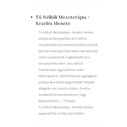
Tű Nélküli Mezoterápia -
Kezelés Menete
Tű nélküli Mezoterápia - kezelés menete,
előnyei és ellenjavallatai A tű nélküli
mezoterápiás kozmetikai kezelést azoknak
ajánlom akik plasztikai sebész beavatkozás
nélkül szeretnének megfiatalodni és a
ráncaikat eltüntetni. A tű nélküli
mezoterápia vagy szakmai nevén
elektroporáció, rádiófrekvencia segítségével
juttatja be a hatóanyagot bőröd mélyebb
rétegeibe non invazív módon. Ennél a
kezelésnél fontos kiemelnem, hogy
fájdalomérzet […] The post
Tű nélküli Mezoterápia - kezelés menete
appeared first on Klau Kozmetika.