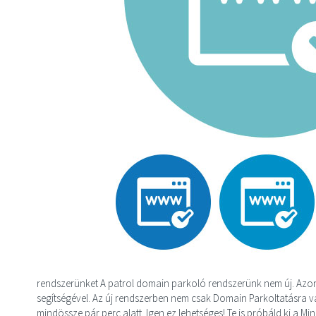
rendszerünket A patrol domain parkoló rendszerünk nem új. Azonb
segítségével. Az új rendszerben nem csak Domain Parkoltatásra va
mindössze pár perc alatt. Igen ez lehetséges! Te is próbáld ki a M