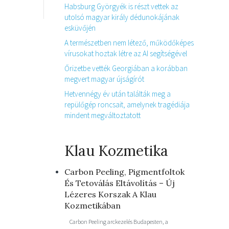
Habsburg Györgyék is részt vettek az
utolsó magyar király dédunokájának
esküvőjén
A természetben nem létező, működőképes
vírusokat hoztak létre az AI segítségével
Őrizetbe vették Georgiában a korábban
megvert magyar újságírót
Hetvennégy év után találták meg a
repülőgép roncsait, amelynek tragédiája
mindent megváltoztatott
Klau Kozmetika
Carbon Peeling, Pigmentfoltok
És Tetoválás Eltávolítás – Új
Lézeres Korszak A Klau
Kozmetikában
Carbon Peeling arckezelés Budapesten, a