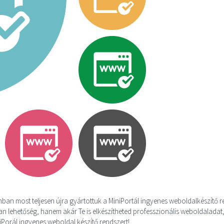
an most teljesen újra gyártottuk a MiniPortál ingyenes weboldalkészítő 
n lehetőség, hanem akár Te is elkészítheted professzionális weboldaladat
iniPorál ingyenes weboldal készítő rendszert!…