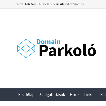
patrol -
Telefon:
+36 30 550 1935
email:
parkolo@byte.hu
Kezdőlap
Szolgáltatások
Hírek
Linkek
Ka