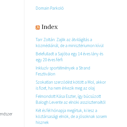
Domain Parkoló
Index
Tarr Zoltán: Zajlik az átvilágítás a
közmédiánál, de a minisztériumon kívül
Belefulladt a Sajóba egy 14 éves lány és
egy 20 éves férfi
Inkluzív sportélmények a Strand
Fesztiválon
Szokatlan szerződést kötött a Mol, akkor
is fizet, ha nem érkezik meg az olaj
Felmondott Kása Eszter, így búcsúzott
Balogh Levente az elnöki asszisztensétől
Két és fél hónapja megírtuk, ki lesz a
rendszer
köztársasági elnök, de a jósoknak sosem
,
hisznek