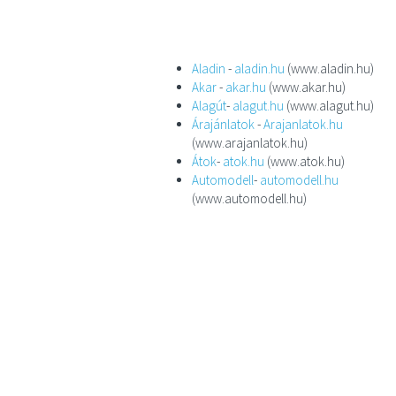
Aladin
-
aladin.hu
(www.aladin.hu)
Akar
-
akar.hu
(www.akar.hu)
Alagút
-
alagut.hu
(www.alagut.hu)
Árajánlatok
-
Arajanlatok.hu
(www.arajanlatok.hu)
Átok
-
atok.hu
(www.atok.hu)
Automodell
-
automodell.hu
(www.automodell.hu)