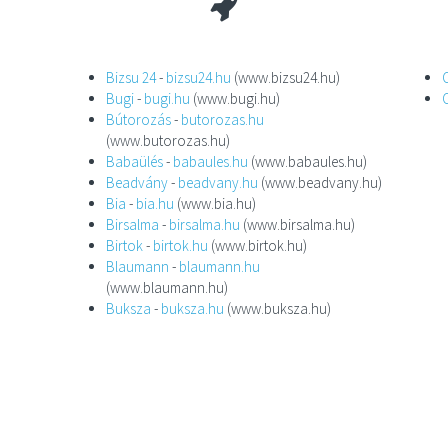
Bizsu 24
-
bizsu24.hu
(www.bizsu24.hu)
Bugi
-
bugi.hu
(www.bugi.hu)
Bútorozás
-
butorozas.hu
(www.butorozas.hu)
Babaülés
-
babaules.hu
(www.babaules.hu)
Beadvány
-
beadvany.hu
(www.beadvany.hu)
Bia
-
bia.hu
(www.bia.hu)
Birsalma
-
birsalma.hu
(www.birsalma.hu)
Birtok
-
birtok.hu
(www.birtok.hu)
Blaumann
-
blaumann.hu
(www.blaumann.hu)
Buksza
-
buksza.hu
(www.buksza.hu)