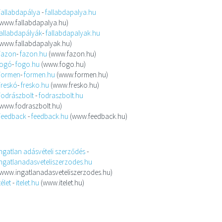
Fallabdapálya
-
fallabdapalya.hu
(www.fallabdapalya.hu)
fallabdapályák
-
fallabdapalyak.hu
(www.fallabdapalyak.hu)
Fazon
-
fazon.hu
(www.fazon.hu)
fogó
-
fogo.hu
(www.fogo.hu)
Formen
-
formen.hu
(www.formen.hu)
Freskó
-
fresko.hu
(www.fresko.hu)
Fodrászbolt
-
fodraszbolt.hu
(www.fodraszbolt.hu)
Feedback
-
feedback.hu
(www.feedback.hu)
Ingatlan adásvételi szerződés
-
ingatlanadasveteliszerzodes.hu
(www.ingatlanadasveteliszerzodes.hu)
télet
-
itelet.hu
(www.itelet.hu)