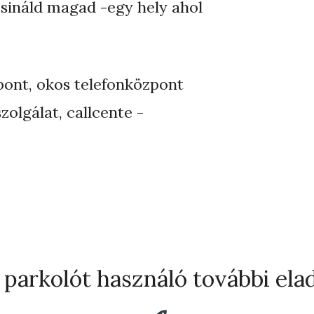
csináld magad -egy hely ahol
pont, okos telefonközpont
zolgálat, callcente -
 parkolót használó további el