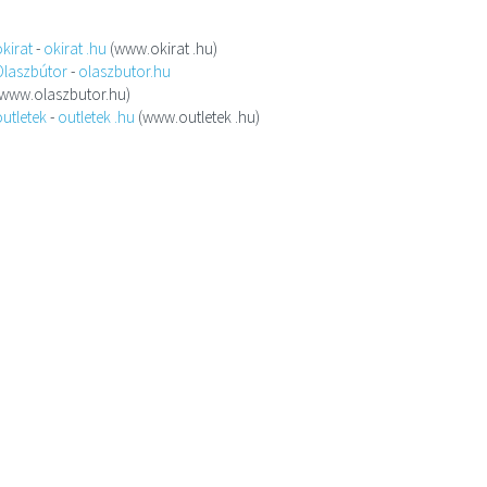
okirat
-
okirat .hu
(www.okirat .hu)
Olaszbútor
-
olaszbutor.hu
(www.olaszbutor.hu)
outletek
-
outletek .hu
(www.outletek .hu)