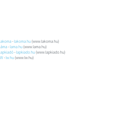
Lakoma
-
lakoma.hu
(www.lakoma.hu)
Láma
-
lama.hu
(www.lama.hu)
Lapkiadó
-
lapkiado.hu
(www.lapkiado.hu)
LW
-
lw.hu
(www.lw.hu)