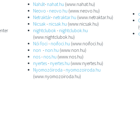
Nahát
-
nahat.hu
(www.nahat.hu)
Neovo
-
neovo.hu
(www.neovo.hu)
Netraktár
-
netraktar.hu
(www.netraktar.hu)
Nicsak
-
nicsak.hu
(www.nicsak.hu)
nter
nightclubok
-
nightclubok.hu
(www.nightclubok.hu)
Női foci
-
noifoci.hu
(www.noifoci.hu)
non
-
non.hu
(www.non.hu)
nos
-
nos.hu
(www.nos.hu)
nyertes
-
nyertes.hu
(www.nyertes.hu)
Nyomozóiroda
-
nyomozoiroda.hu
(www.nyomozoiroda.hu)