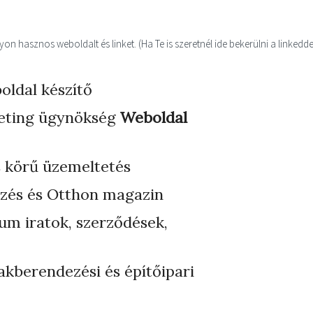
n hasznos weboldalt és linket. (Ha Te is szeretnél ide bekerülni a linkedde
oldal készítő
eting ügynökség
Weboldal
s körű üzemeltetés
zés és Otthon magazin
ium iratok, szerződések,
akberendezési és építőipari