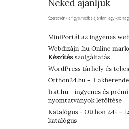
Neked ajánljuk
Szeretnénk a figyelmedbe ajánlani egy-két nagyo
MiniPortál az ingyenes web
Webdizájn
.hu Online mark
Készítés
szolgáltatás
WordPress tárhely
és telje
Otthon24.hu - Lakberende
Irat.hu - ingyenes és prém
nyomtatványok letöltése
Katalógus - Otthon 24- - L
katalógus