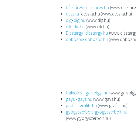
Dísztárgy
-
disztargy.hu
(www.disztarg
deszka
- deszka.hu (www.deszka.hu)
dig
-
dig.hu
(www.dig.hu)
dik
-
dik.hu
(www.dik.hu)
Dísztárgy
-
disztargy.hu
(www.disztarg
dobozos
-
dobozos.hu
(www.dobozos
Gálvölcsi
-
galvolgyi.hu
(www.galvolgy
gays
-
gays.hu
(www.gays.hu)
grafiti
-
grafiti .hu
(www.grafiti .hu)
gyógyszerbolt
-
gyogyszerbolt.hu
(www.gyogyszerbolt.hu)