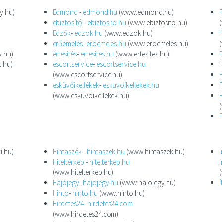
y.hu)
Edmond
-
edmond.hu
(www.edmond.hu)
ebiztosító
-
ebiztosito.hu
(www.ebiztosito.hu)
Edzők
-
edzok.hu
(www.edzok.hu)
erőemelés
-
eroemeles.hu
(www.eroemeles.hu)
y.hu)
értesítés
-
ertesites.hu
(www.ertesites.hu)
.hu)
escortservice
-
escortservice.hu
(www.escortservice.hu)
esküvőikellékek
-
eskuvoikellekek.hu
(www.eskuvoikellekek.hu)
i.hu)
Hintaszék
-
hintaszek.hu
(www.hintaszek.hu)
Hiteltérkép
-
hitelterkep.hu
(www.hitelterkep.hu)
Hajójegy
-
hajojegy.hu
(www.hajojegy.hu)
í
Hinto
-
hinto.hu
(www.hinto.hu)
Hirdetes24
-
hirdetes24.com
(www.hirdetes24.com)