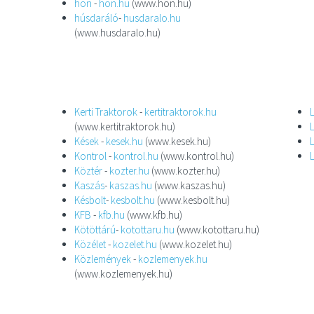
hon
-
hon.hu
(www.hon.hu)
húsdaráló
-
husdaralo.hu
(www.husdaralo.hu)
Kerti Traktorok
-
kertitraktorok.hu
(www.kertitraktorok.hu)
Kések
-
kesek.hu
(www.kesek.hu)
Kontrol
-
kontrol.hu
(www.kontrol.hu)
Köztér
-
kozter.hu
(www.kozter.hu)
Kaszás
-
kaszas.hu
(www.kaszas.hu)
Késbolt
-
kesbolt.hu
(www.kesbolt.hu)
KFB
-
kfb.hu
(www.kfb.hu)
Kötöttárú
-
kotottaru.hu
(www.kotottaru.hu)
Közélet
-
kozelet.hu
(www.kozelet.hu)
Közlemények
-
kozlemenyek.hu
(www.kozlemenyek.hu)