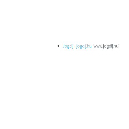
Jogdíj
-
jogdij.hu
(www.jogdij.hu)