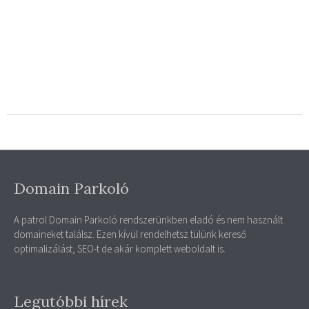
Domain Parkoló
A patrol Domain Parkoló rendszerünkben eladó és nem használt
domaineket találsz. Ezen kívül rendelhetsz tülünk kereső
optimalizálást, SEO-t de akár komplett weboldalt is.
Legutóbbi hírek