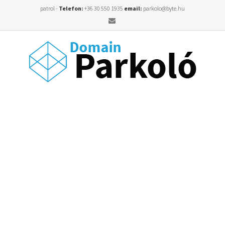
patrol -
Telefon:
+36 30 550 1935
email:
parkolo@byte.hu
Email