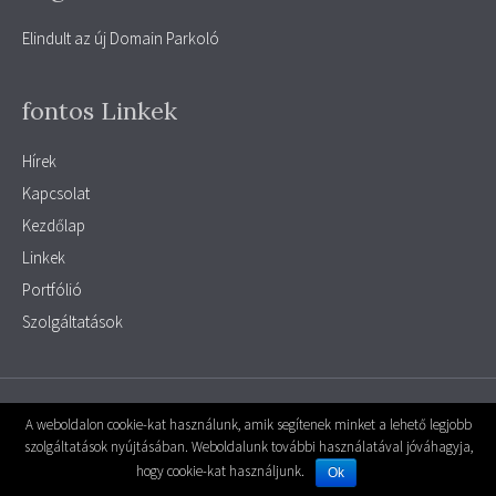
Elindult az új Domain Parkoló
fontos Linkek
Hírek
Kapcsolat
Kezdőlap
Linkek
Portfólió
Szolgáltatások
© 2026 parkolo
|
Powered by
MiniPortál
A weboldalon cookie-kat használunk, amik segítenek minket a lehető legjobb
szolgáltatások nyújtásában. Weboldalunk további használatával jóváhagyja,
A Weboldal motorja, a
MiniPortál Ingyenes weboldal készítő rendszer -
hogy cookie-kat használjunk.
Powered by
MiniPortál
Ok