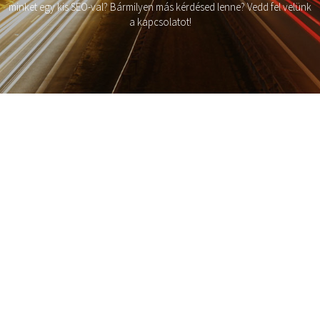
minket egy kis SEO-val? Bármilyen más kérdésed lenne? Vedd fel velünk
a kapcsolatot!