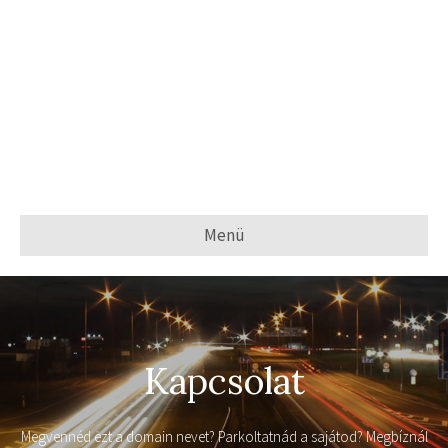
Menü
Kapcsolat
Megvennéd ezt a domain nevet? Parkoltatnád a sajátod? Megbíznál