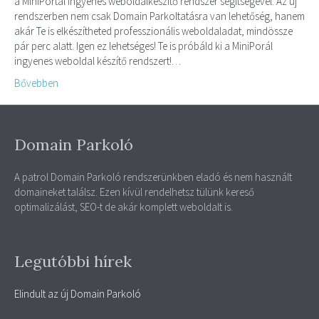
a MiniPortál ingyenes weboldalkészítő rendszer segítségével. Az új
rendszerben nem csak Domain Parkoltatásra van lehetőség, hanem
akár Te is elkészítheted professzionális weboldaladat, mindössze
pár perc alatt. Igen ez lehetséges! Te is próbáld ki a MiniPorál
ingyenes weboldal készítő rendszert!…
Bővebben
Domain Parkoló
A patrol Domain Parkoló rendszerünkben eladó és nem használt
domaineket találsz. Ezen kívül rendelhetsz tülünk kereső
optimalizálást, SEO-t de akár komplett weboldalt is.
Legutóbbi hírek
Elindult az új Domain Parkoló