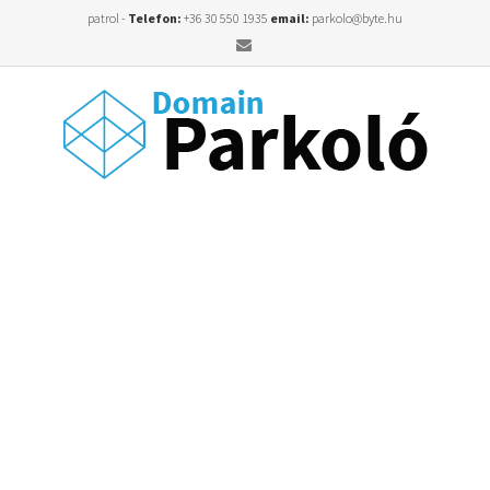
patrol -
Telefon:
+36 30 550 1935
email:
parkolo@byte.hu
Email